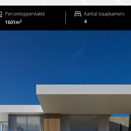
Perceeloppervlakte
Aantal slaapkamers
2
4
1601m