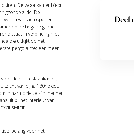
ar buiten. De woonkamer biedt
erliggende zijde. De
Deel d
j twee ervan zich openen
pkamer op de begane grond
rond staat in verbinding met
a die uitkijkt op het
terste pergola met een meer
d voor de hoofdslaapkamer,
itzicht van bijna 180º biedt.
om in harmonie te zijn met het
sluit bij het interieur van
xclusiviteit.
tieel belang voor het