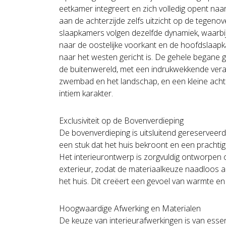
eetkamer integreert en zich volledig opent na
aan de achterzijde zelfs uitzicht op de tegenov
slaapkamers volgen dezelfde dynamiek, waarbi
naar de oostelijke voorkant en de hoofdslaa
naar het westen gericht is. De gehele begane g
de buitenwereld, met een indrukwekkende verand
zwembad en het landschap, en een kleine ach
intiem karakter.
Exclusiviteit op de Bovenverdieping
De bovenverdieping is uitsluitend gereserveer
een stuk dat het huis bekroont en een prachtig u
Het interieurontwerp is zorgvuldig ontworpen 
exterieur, zodat de materiaalkeuze naadloos aan
het huis. Dit creëert een gevoel van warmte en e
Hoogwaardige Afwerking en Materialen
De keuze van interieurafwerkingen is van essen