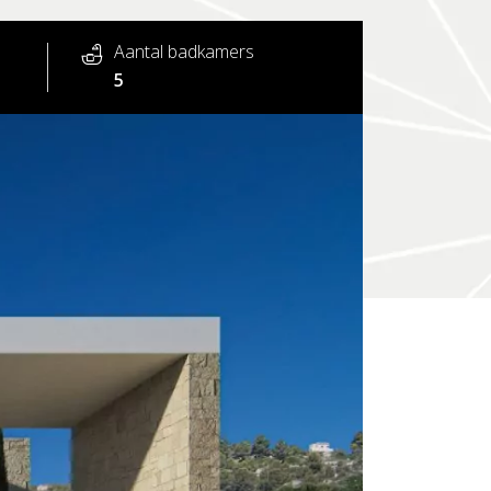
Aantal badkamers
5