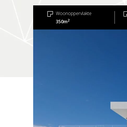
Woonoppervlakte
2
350m