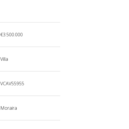
€3.500.000
Villa
VCAV55955
Moraira