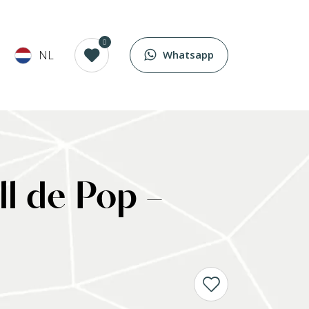
0
NL
Whatsapp
ll de Pop –