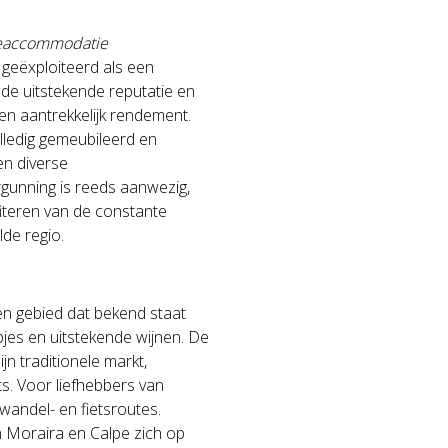
tieaccommodatie
geëxploiteerd als een
e uitstekende reputatie en
en aantrekkelijk rendement.
lledig gemeubileerd en
en diverse
gunning is reeds aanwezig,
iteren van de constante
de regio.
een gebied dat bekend staat
pjes en uitstekende wijnen. De
jn traditionele markt,
s. Voor liefhebbers van
e wandel- en fietsroutes.
 Moraira en Calpe zich op