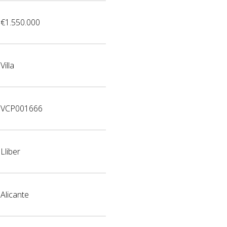
€1.550.000
Villa
VCP001666
Lliber
Alicante