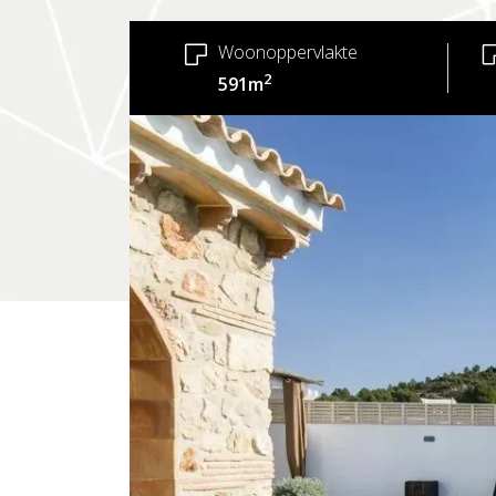
Woonoppervlakte
2
591m