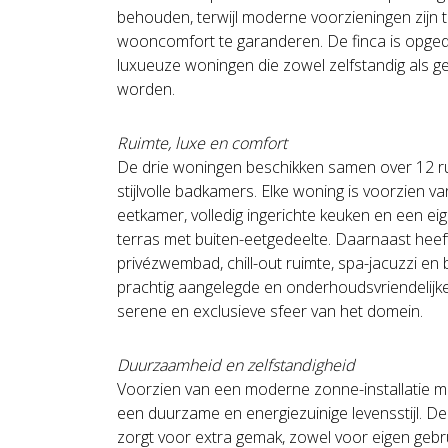
behouden, terwijl moderne voorzieningen zijn
wooncomfort te garanderen. De finca is opgedee
luxueuze woningen die zowel zelfstandig als g
worden.
Ruimte, luxe en comfort
De drie woningen beschikken samen over 12 r
stijlvolle badkamers. Elke woning is voorzien 
eetkamer, volledig ingerichte keuken en een eig
terras met buiten-eetgedeelte. Daarnaast heef
privézwembad, chill-out ruimte, spa-jacuzzi e
prachtig aangelegde en onderhoudsvriendelijke
serene en exclusieve sfeer van het domein.
Duurzaamheid en zelfstandigheid
Voorzien van een moderne zonne-installatie met
een duurzame en energiezuinige levensstijl. D
zorgt voor extra gemak, zowel voor eigen gebru