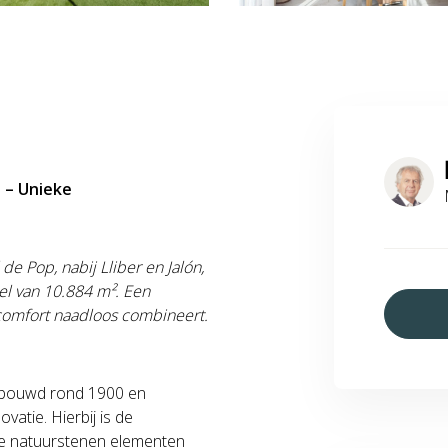
p – Unieke
 Pop, nabij Lliber en Jalón,
eel van 10.884 m². Een
 comfort naadloos combineert.
gebouwd rond 1900 en
atie. Hierbij is de
ige natuurstenen elementen