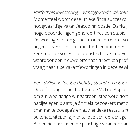
Perfect als investering – Winstgevende vakan
Momenteel wordt deze unieke finca succesvol 
hoogwaardige vakantieaccommodatie. Dankzij d
hoge beoordelingen genereert het een stabiel 
De woning is volledig operationeel en wordt vo
uitgerust verkocht, inclusief bed- en badlinnen 
keukenaccessoires. De toeristische verhuurver
waardoor een nieuwe eigenaar direct kan prof
vraag naar luxe vakantiewoningen in deze gewil
Een idyllische locatie dichtbij strand en natuur
Deze finca ligt in het hart van de Vall de Pop, 
om zijn weelderige wijngaarden, sfeervolle dor
nabijgelegen plaats Jalón trekt bezoekers met zi
charmante bodega’s en authentieke restaurant
buitenactiviteiten zijn er talloze schilderachtig
Bovendien bevinden de prachtige stranden van