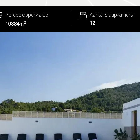
Perceeloppervlakte
Aantal slaapkamers
2
12
10884m