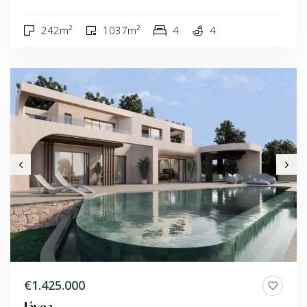
242m²
1037m²
4
4
€1.425.000
Jávea