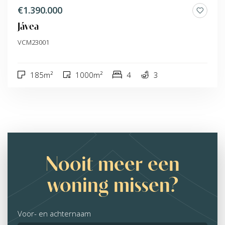
€1.390.000
Jávea
VCM23001
185m²
1000m²
4
3
Nooit meer een
woning missen?
Voor- en achternaam