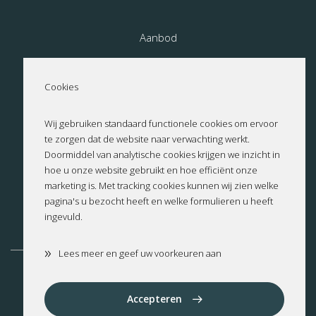
Aanbod
Nieuwbouw
Cookies
Over ons
Wij gebruiken standaard functionele cookies om ervoor
te zorgen dat de website naar verwachting werkt.
Contact
Doormiddel van analytische cookies krijgen we inzicht in
hoe u onze website gebruikt en hoe efficiënt onze
Privacyverklaring
marketing is. Met tracking cookies kunnen wij zien welke
pagina's u bezocht heeft en welke formulieren u heeft
ingevuld.
Cookies
»
Lees meer en geef uw voorkeuren aan
Altea
Benissa
Benitachell
Calpe
Cumbre del Sol
Dénia
Accepteren