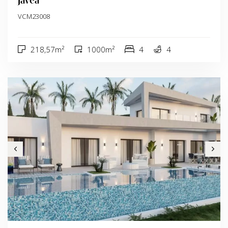
VCM23008
218,57m²
1000m²
4
4