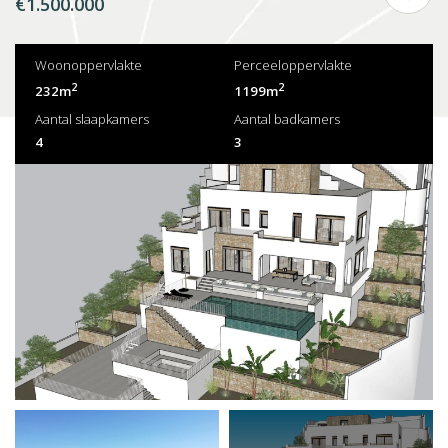
€1.500.000
Woonoppervlakte
Perceeloppervlakte
2
2
232m
1199m
Aantal slaapkamers
Aantal badkamers
4
3